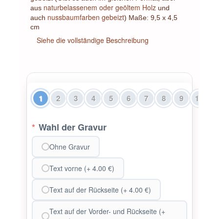
naturbelassenem oder geöltem Holz
aus
und
nussbaumfarben gebeizt
auch
) Maße: 9,5 x 4,5
cm
Siehe die vollständige Beschreibung
1
2
3
4
5
6
7
8
9
10
1
*
Wahl der Gravur
Ohne Gravur
Text vorne (+ 4.00 €)
Text auf der Rückseite (+ 4.00 €)
Text auf der Vorder- und Rückseite (+