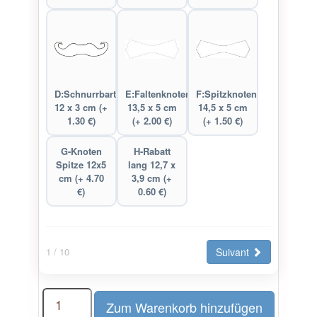
D:Schnurrbart
E:Faltenknoten
F:Spitzknoten
12 x 3 cm (+
13,5 x 5 cm
14,5 x 5 cm
1.30 €)
(+ 2.00 €)
(+ 1.50 €)
G-Knoten
H-Rabatt
Spitze 12x5
lang 12,7 x
cm (+ 4.70
3,9 cm (+
€)
0.60 €)
Suivant
1
/ 10