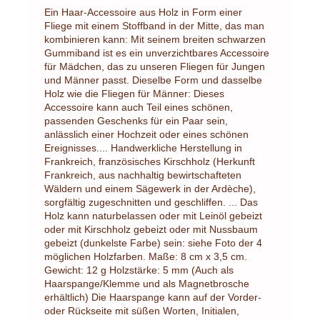
Ein Haar-Accessoire aus Holz in Form einer
Fliege mit einem Stoffband in der Mitte, das man
kombinieren kann: Mit seinem breiten schwarzen
Gummiband ist es ein unverzichtbares Accessoire
für Mädchen, das zu unseren Fliegen für Jungen
und Männer passt. Dieselbe Form und dasselbe
Holz wie die Fliegen für Männer: Dieses
Accessoire kann auch Teil eines schönen,
passenden Geschenks für ein Paar sein,
anlässlich einer Hochzeit oder eines schönen
Ereignisses.... Handwerkliche Herstellung in
Frankreich, französisches Kirschholz (Herkunft
Frankreich, aus nachhaltig bewirtschafteten
Wäldern und einem Sägewerk in der Ardèche),
sorgfältig zugeschnitten und geschliffen. ... Das
Holz kann naturbelassen oder mit Leinöl gebeizt
oder mit Kirschholz gebeizt oder mit Nussbaum
gebeizt (dunkelste Farbe) sein: siehe Foto der 4
möglichen Holzfarben. Maße: 8 cm x 3,5 cm.
Gewicht: 12 g Holzstärke: 5 mm (Auch als
Haarspange/Klemme und als Magnetbrosche
erhältlich) Die Haarspange kann auf der Vorder-
oder Rückseite mit süßen Worten, Initialen,