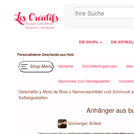
Cookie-Einstellungen
DIE SHOPs
DIE ARTIKE
Personalisierte Geschenke aus Holz
Shop-Menü
Startseite
Schmetterlingsknoten
Man
Geschenke zum Selbstgestalten
Holzdek
Geschäfte
>
Mots de Bois
>
Namensschilder und Schmuck au
Selbstgestalten
Anhänger aus bu
Vorheriger Artikel