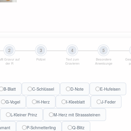
2
3
4
5
Mit Gravur auf
Polizei
Text zum
Besondere
Ges
der R
Gravieren
Anweisunge
p
B-Blatt
C-Schlüssel
D-Note
E-Hufeisen
G-Vogel
H-Herz
I-Kleeblatt
J-Feder
L-Kleiner Prinz
M-Herz mit Strasssteinen
amant
P-Schmetterling
Q-Blitz