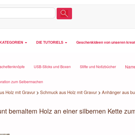
LKATEGORIEN
DIE TUTORIELS
Geschenkideen von unseren krea
Name
schettenknöpfe
USB-Sticks und Boxen
Stifte und Notizbücher
oration zum Selbermachen
s Holz mit Gravur
>
Schmuck aus Holz mit Gravur
>
Anhänger aus bun
nt bemaltem Holz an einer silbernen Kette zum