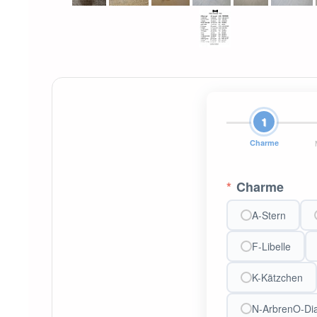
1
Charme
*
Charme
A-Stern
F-Libelle
K-Kätzchen
N-ArbrenO-Di