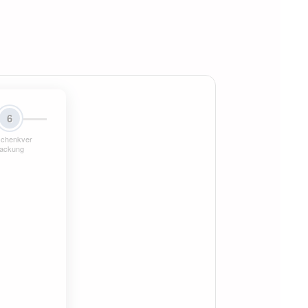
6
chenkver
ackung